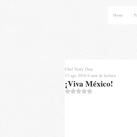
Home
P
Chef Nony Diaz
13 ago 2018
6 min de lectura
¡Viva México!
Obtuvo NaN de 5 estrellas.