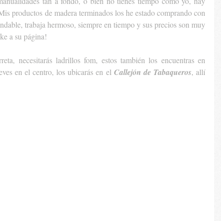
 manualidades tan a fondo, o bien no tienes tiempo como yo, hay 
personas que las venden ya listas. Mis productos de madera terminados los he estado comprando con 
ndable, trabaja hermoso, siempre en tiempo y sus precios son muy 
ke a su página! 
 Vamos a preparar la carreta, necesitarás ladrillos fom, estos también los encuentras en 
eves en el centro, los ubicarás en el 
Callejón de Tabaqueros
, allí 