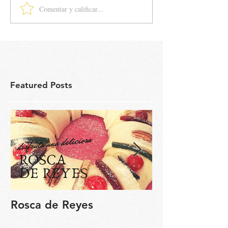
Comentar y calificar...
Featured Posts
Rosca de Reyes
Regalo de Pa