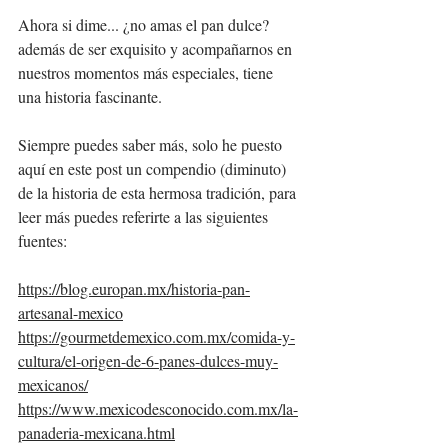
Ahora si dime... ¿no amas el pan dulce?  
además de ser exquisito y acompañarnos en 
nuestros momentos más especiales, tiene 
una historia fascinante. 
Siempre puedes saber más, solo he puesto 
aquí en este post un compendio (diminuto) 
de la historia de esta hermosa tradición, para 
leer más puedes referirte a las siguientes 
fuentes: 
https://blog.europan.mx/historia-pan-
artesanal-mexico
https://gourmetdemexico.com.mx/comida-y-
cultura/el-origen-de-6-panes-dulces-muy-
mexicanos/
https://www.mexicodesconocido.com.mx/la-
panaderia-mexicana.html