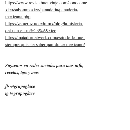
https://www.revistabuenviaje.com/conoceme
xico/saboramexico/panaderia/panaderia-
mexicana.php
https://veracruz.uo.edu.mx/blog/la-historia-
del-pan-en-m%C3%A9xico
https://matadornetwork.com/es/todo-lo-que-
siempre-quisiste-saber-pan-dulce-mexicano/
Síguenos en redes sociales para más info, 
recetas, tips y más
fb @grupoglace
ig @grupoglace