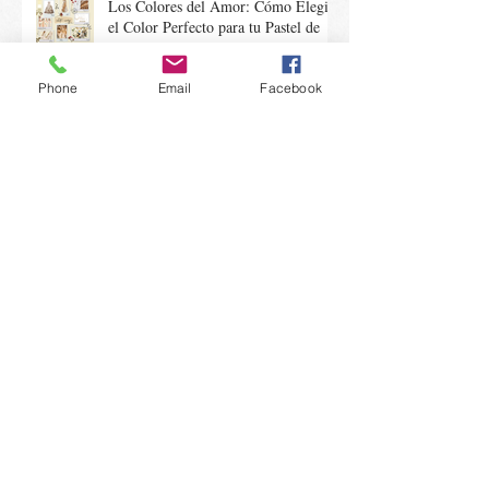
Los Colores del Amor: Cómo Elegir
el Color Perfecto para tu Pastel de
Boda
Phone
Email
Facebook
"Macarrones, Romance y París:
Descubre la Elegancia de Ladurée"
3 bebidas ideales para tu fiesta de
halloween!!!
Sor Juana y sus postres!