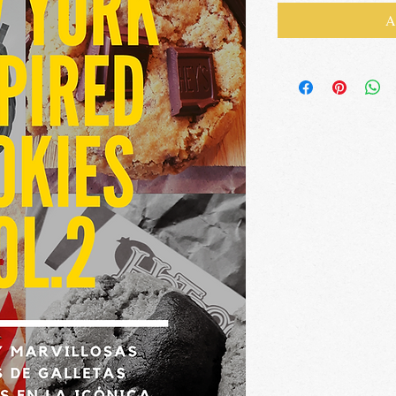
ofe
A