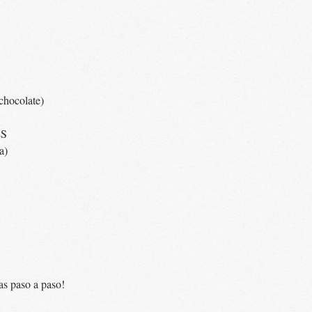
 chocolate)
S
sa)
das paso a paso!