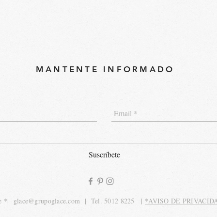
MANTENTE INFORMADO
Suscríbete
te *|
glace@grupoglace.com
| Tel. 5012 8225 |
*AVISO DE PRIVACI