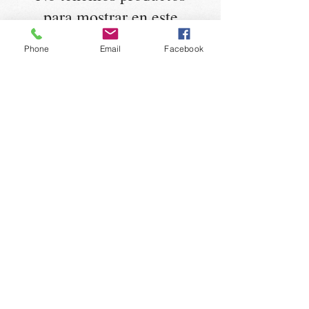
para mostrar en este
momento.
Phone
Email
Facebook
Proyecto Donas Sirenas
MANTENTE
INFORMADO
Suscríbete