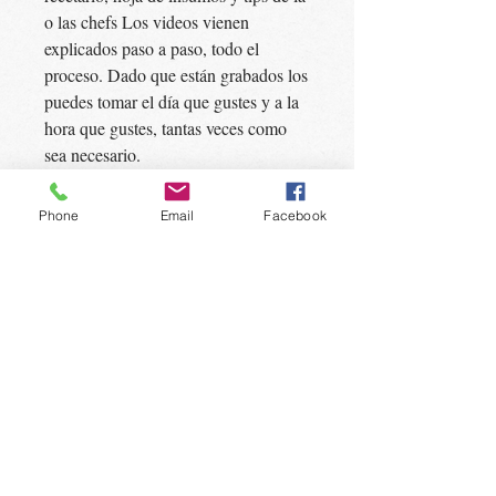
o las chefs Los videos vienen
explicados paso a paso, todo el
proceso. Dado que están grabados los
puedes tomar el día que gustes y a la
hora que gustes, tantas veces como
sea necesario.
ESTRENA EL DIA 09 DE
Phone
Email
Facebook
NOVIEMBRE
COSTO $290
MANTENTE