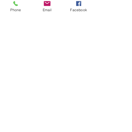
COSTO $250
Phone
Email
Facebook
MANTENTE
INFORMADO
Suscríbete