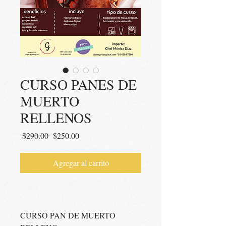
CURSO PANES DE
MUERTO
RELLENOS
Precio
Precio
 $290.00 
$250.00
de
oferta
Agregar al carrito
CURSO PAN DE MUERTO