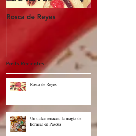
Rosca de Reyes
Regalo de Pa
Posts Recientes
Rosca de Reyes
Un dulce renacer: la magia de
hornear en Pascua