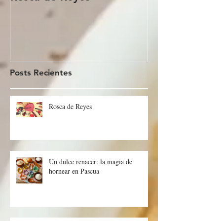
Rosca de Reyes
Regalo de Pa
Posts Recientes
Rosca de Reyes
Un dulce renacer: la magia de