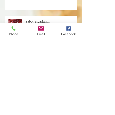
Sor Juana y sus postres!
Phone
Email
Facebook
Sabor escarlata...
Flan el postre de México...
¿Misma masa para cupcakes y
pasteles?