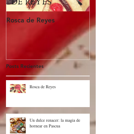
Rosca de Reyes
Regalo de Pa
Posts Recientes
Rosca de Reyes
Un dulce renacer: la magia de