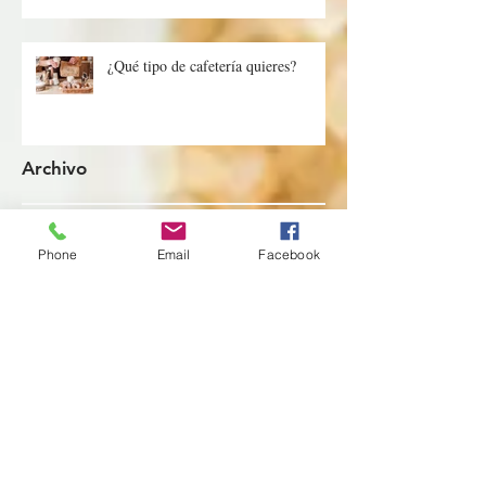
¿Qué tipo de cafetería quieres?
Archivo
Phone
Email
Facebook
enero de 2026
(1)
1 entrada
abril de 2025
(1)
1 entrada
febrero de 2025
(1)
1 entrada
enero de 2025
(1)
1 entrada
octubre de 2023
(1)
1 entrada
septiembre de 2023
(1)
1 entrada
agosto de 2023
(2)
2 entradas
julio de 2023
(3)
3 entradas
junio de 2023
(3)
3 entradas