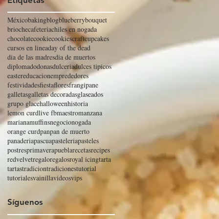
Etiquetas
México
baking
blog
blueberry
bouquet
brioche
cafeteria
chiles en nogada
chocolate
cookie
cookies
craft
cupcakes
cursos en linea
day of the dead
dia de las madres
dia de muertos
diplomado
donas
dulceria
dulces tipicos
easter
educacion
emprededores
festividades
fiesta
flores
frangipane
galletas
galletas decoradas
glaseados
grupo glace
halloween
historia
lemon curd
live fb
maestro
manzana
mariana
muffins
negocio
nogada
orange curd
pan
pan de muerto
panaderia
pascua
pasteleria
pasteles
postres
primavera
puebla
recetas
recipes
redvelvet
regalo
regalos
royal icing
tarta
tartas
tradicion
tradiciones
tutorial
tutoriales
vainilla
videos
vips
Síguenos