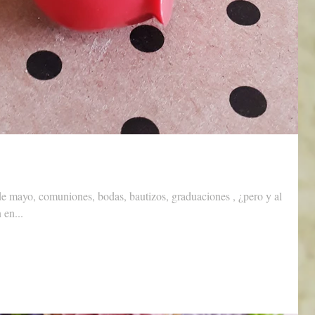
n en...