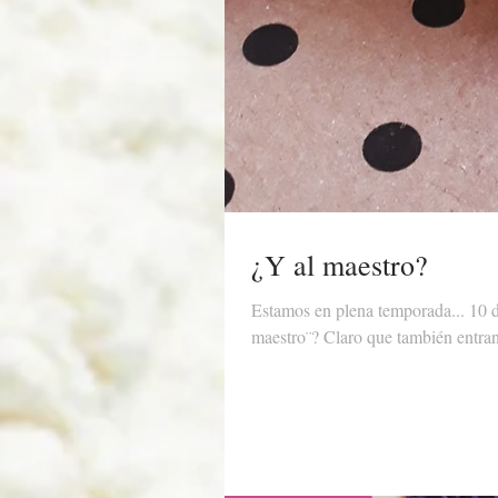
¿Y al maestro?
Estamos en plena temporada... 10 de mayo, comuniones, bodas, bautizos, graduaciones , ¿pero y al
maestro¨? Claro que también entra