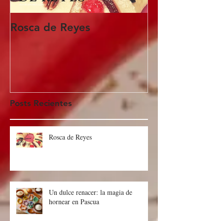
Rosca de Reyes
Regalo de Pa
Posts Recientes
Rosca de Reyes
Un dulce renacer: la magia de
hornear en Pascua