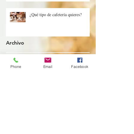
¿Qué tipo de cafetería quieres?
Archivo
Phone
Email
Facebook
enero de 2026
(1)
1 entrada
abril de 2025
(1)
1 entrada
febrero de 2025
(1)
1 entrada
enero de 2025
(1)
1 entrada
octubre de 2023
(1)
1 entrada
septiembre de 2023
(1)
1 entrada
agosto de 2023
(2)
2 entradas
julio de 2023
(3)
3 entradas
junio de 2023
(3)
3 entradas