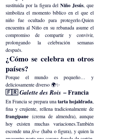
Niño Jesús
sustituida por la figura del 
, que 
simboliza el momento bíblico en el que el 
niño fue ocultado para protegerlo.Quien 
encuentra al Niño en su rebanada asume el 
compromiso de compartir y convivir, 
prolongando la celebración semanas 
después.
¿Cómo se celebra en otros 
países?
Porque el mundo es pequeño… y 
deliciosamente diverso 🌍✨
🇫🇷 
Galette des Rois
 – Francia
tarta hojaldrada
En Francia se prepara una 
, 
fina y crujiente, rellena tradicionalmente de 
frangipane
 (crema de almendra), aunque 
hoy existen muchas variaciones.También 
esconde una 
fève
 (haba o figura), y quien la 
encuentra porta una corona dorada de cartón. 