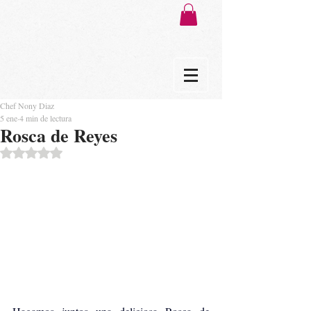
Chef Nony Diaz
5 ene
4 min de lectura
Rosca de Reyes
Obtuvo NaN de 5 estrellas.