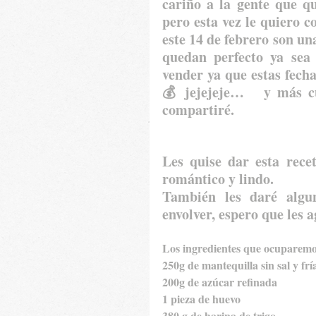
cariño a la gente que q
pero esta vez le quiero c
este 14 de febrero son un
quedan perfecto ya sea 
vender ya que estas fecha
💰 jejejeje…   y más cu
compartiré.
Les quise dar esta rece
romántico y lindo.
También les daré algu
envolver, espero que les
Los ingredientes que ocuparemos 
250g de mantequilla sin sal y frí
200g de azúcar refinada
1 pieza de huevo
380 g de harina de trigo