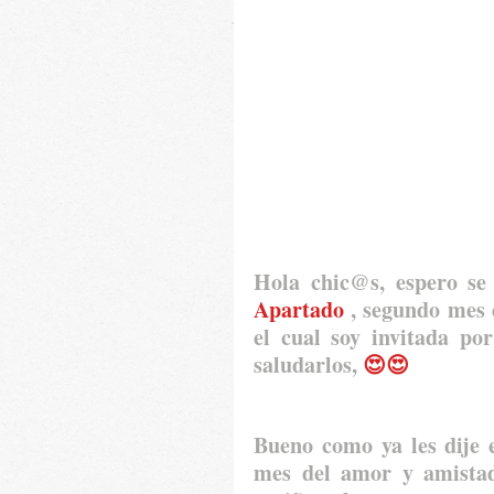
Hola chic@s, espero se
Apartado
 , segundo mes 
el cual soy invitada p
saludarlos, 
😍😍
Bueno como ya les dije e
mes del amor y amistad