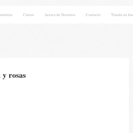
asteleria
Cursos
Acerca de Nosotros
Contacto
Tienda en lin
 y rosas