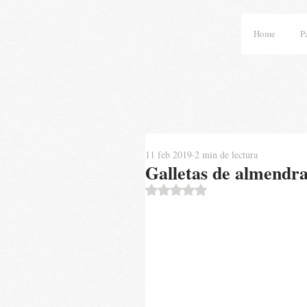
Home
P
11 feb 2019
2 min de lectura
Galletas de almendra
Obtuvo NaN de 5 estrellas.