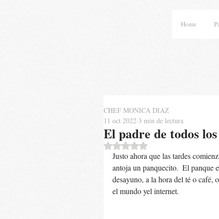
Home
P
CHEF MONICA DIAZ
11 oct 2022
3 min de lectura
El padre de todos lo
Obtuvo NaN de 5 estrellas.
Justo ahora que las tardes comienza
antoja un panquecito.  El panque e
desayuno, a la hora del té o café,
el mundo yel internet. 