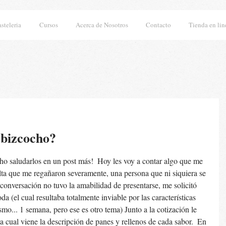
asteleria
Cursos
Acerca de Nosotros
Contacto
Tienda en lin
 bizcocho?
ho saludarlos en un post más!  Hoy les voy a contar algo que me 
lta que me regañaron severamente, una persona que ni siquiera se 
conversación no tuvo la amabilidad de presentarse, me solicitó 
a (el cual resultaba totalmente inviable por las características 
ismo... 1 semana, pero ese es otro tema) Junto a la cotización le 
la cual viene la descripción de panes y rellenos de cada sabor.  En 