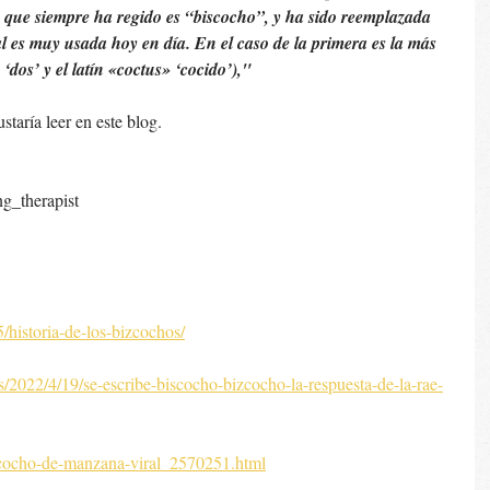
que siempre ha regido es “biscocho”, y ha sido reemplazada 
al es muy usada hoy en día. En el caso de la primera es la más 
‘dos’ y el latín «coctus» ‘cocido’),"
taría leer en este blog.
g_therapist
5/historia-de-los-bizcochos/
/2022/4/19/se-escribe-biscocho-bizcocho-la-respuesta-de-la-rae-
iscocho-de-manzana-viral_2570251.html