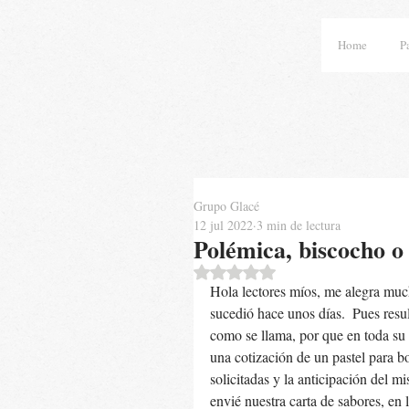
Home
P
Grupo Glacé
12 jul 2022
3 min de lectura
Polémica, biscocho o
Obtuvo NaN de 5 estrellas.
Hola lectores míos, me alegra muc
sucedió hace unos días.  Pues resu
como se llama, por que en toda su 
una cotización de un pastel para bod
solicitadas y la anticipación del m
envié nuestra carta de sabores, en 