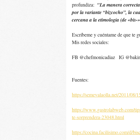
profundiza:  
"La manera correcta 
por la variante “bizcocho”, la cu
cercana a la etimología (de «bis-» 
Escríbeme y cuéntame de que te gus
Mis redes sociales: 
FB @chefmonicadiaz   IG @bakin
Fuentes: 
https://semevalaolla.net/2011/08/1
https://www.gastrolabweb.com/tips
te-sorprendera-23048.html
https://cocina.facilisimo.com/d/b