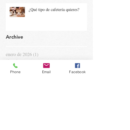
¿Qué tipo de cafetería quieres?
Archive
enero de 2026
(1)
1 entrada
abril de 2025
(1)
1 entrada
febrero de 2025
(1)
1 entrada
Phone
Email
Facebook
enero de 2025
(1)
1 entrada
octubre de 2023
(1)
1 entrada
septiembre de 2023
(1)
1 entrada
agosto de 2023
(2)
2 entradas
julio de 2023
(3)
3 entradas
junio de 2023
(3)
3 entradas
mayo de 2023
(3)
3 entradas
abril de 2023
(2)
2 entradas