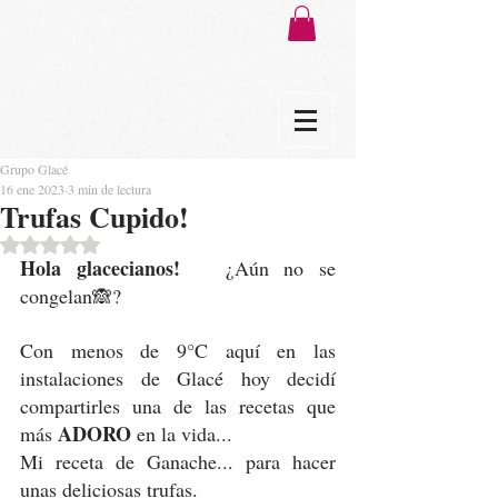
Grupo Glacé
16 ene 2023
3 min de lectura
Trufas Cupido!
Obtuvo NaN de 5 estrellas.
Hola glacecianos!
   ¿Aún no se 
congelan🙈?
Con menos de 9°C aquí en las 
instalaciones de Glacé hoy decidí 
compartirles una de las recetas que 
ADORO 
más 
en la vida...  
Mi receta de Ganache... para hacer 
unas deliciosas trufas.