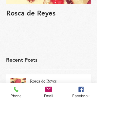
Rosca de Reyes
Regalo de Pa
Recent Posts
Rosca de Reyes
Phone
Email
Facebook
Un dulce renacer: la magia de
hornear en Pascua