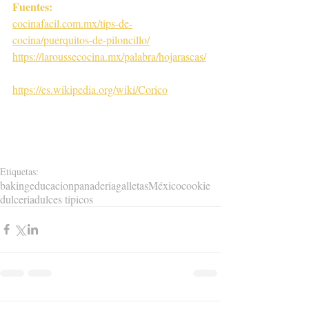
Fuentes: 
cocinafacil.com.mx/tips-de-
cocina/puerquitos-de-piloncillo/
https://laroussecocina.mx/palabra/hojarascas/
https://es.wikipedia.org/wiki/Corico
Etiquetas:
baking
educacion
panaderia
galletas
México
cookie
dulceria
dulces tipicos