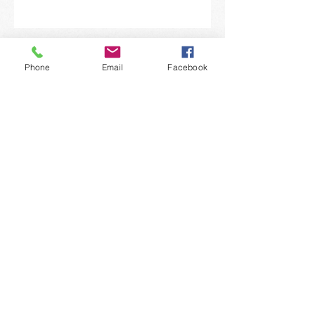
3 bebidas ideales para tu fiesta de
Phone
Email
Facebook
halloween!!!
Sor Juana y sus postres!
Sabor escarlata...