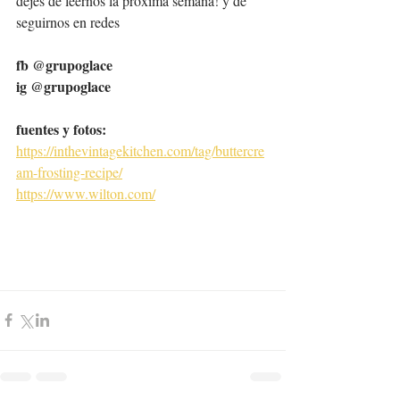
dejes de leernos la próxima semana! y de 
seguirnos en redes
fb @grupoglace
ig @grupoglace
fuentes y fotos: 
https://inthevintagekitchen.com/tag/buttercre
am-frosting-recipe/
https://www.wilton.com/